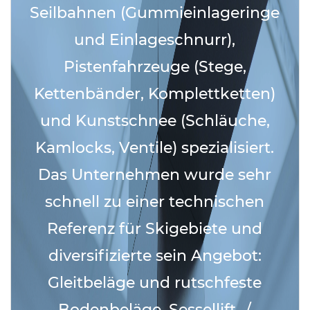
Seilbahnen (Gummieinlageringe
und Einlageschnurr),
Pistenfahrzeuge (Stege,
Kettenbänder, Komplettketten)
und Kunstschnee (Schläuche,
Kamlocks, Ventile) spezialisiert.
Das Unternehmen wurde sehr
schnell zu einer technischen
Referenz für Skigebiete und
diversifizierte sein Angebot:
Gleitbeläge und rutschfeste
Bodenbeläge, Sessellift- /