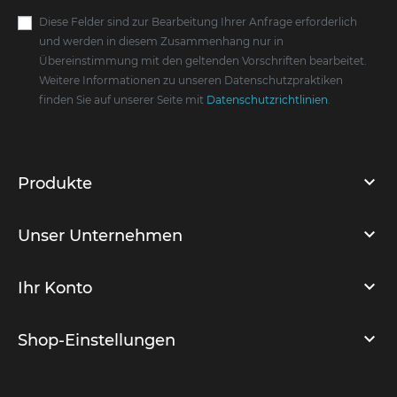
Diese Felder sind zur Bearbeitung Ihrer Anfrage erforderlich
und werden in diesem Zusammenhang nur in
Übereinstimmung mit den geltenden Vorschriften bearbeitet.
Weitere Informationen zu unseren Datenschutzpraktiken
finden Sie auf unserer Seite mit
Datenschutzrichtlinien
.
Produkte
Unser Unternehmen
Ihr Konto
Shop-Einstellungen