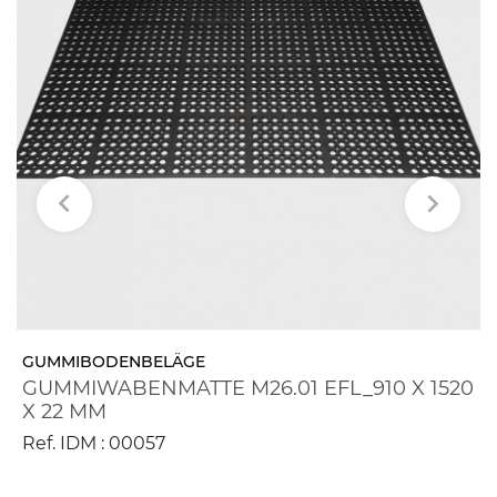


GUMMIBODENBELÄGE
GUMMIWABENMATTE M26.01 EFL_910 X 1520
X 22 MM
Ref. IDM : 00057